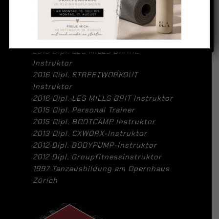
AUSBILDUNGEN
2021 Senior Personal Trainer SPTV
2020 Dipl. BODYBALANCE-Instruktor
2019 Dipl. LES MILLS BARRE
Instruktor
2016 Dipl. STREETWORKOUT
Instruktor
2016 Dipl. LES MILLS GRIT Instruktor
2015 Dipl. Personal Trainer
2015 Dipl. BOOTCAMP Instruktor
2013 Dipl. CXWORX-Instruktor
2012 Dipl. BODYPUMP-Instruktor
2012 Dipl. Groupfitnessinstruktor
1997 Tanzausbildung am Opernhaus
Zürich