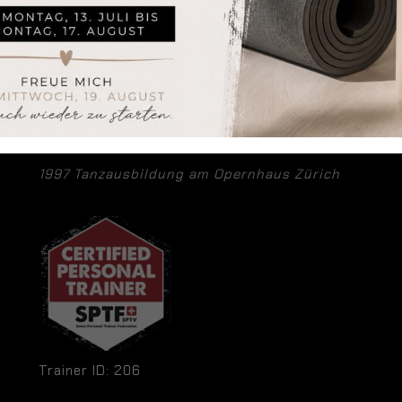
2019 Dipl. LES MILLS BARRE Instruktor
LE
2016 Dipl. STREETWORKOUT Instruktor
16.
2016 Dipl. LES MILLS GRIT Instruktor
SÜ
2015 Dipl. Personal Trainer
7. 
2015 Dipl. BOOTCAMP Instruktor
2013 Dipl. CXWORX-Instruktor
2012 Dipl. BODYPUMP-Instruktor
2012 Dipl. Groupfitnessinstruktor
1997 Tanzausbildung am Opernhaus Zürich
Trainer ID: 206