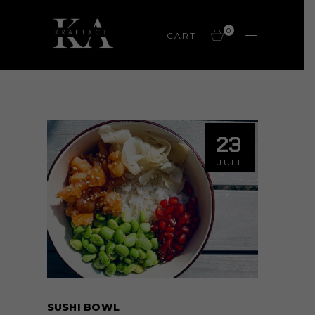
0
CART
23
JULI
SUSHI BOWL