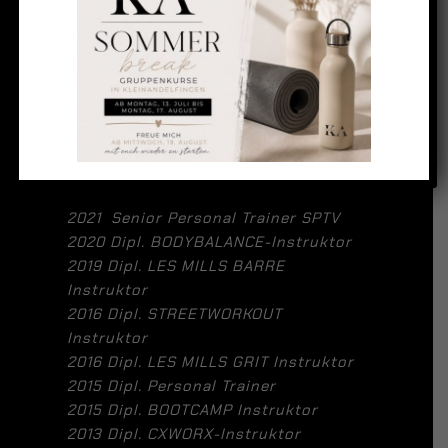
AUSBILDUNGEN
2021 Senior Personal Trainer SPTV
2020 Dipl. BODYBALANCE-Instruktor
2019 Dipl. LES MILLS BARRE
Instruktor
2016 Dipl. STREETWORKOUT
Instruktor
2016 Dipl. LES MILLS GRIT Instruktor
2015 Dipl. Personal Trainer
2015 Dipl. BOOTCAMP Instruktor
2013 Dipl. CXWORX-Instruktor