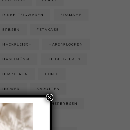
COUSCOUS
CURRY
DINKELTEIGWAREN
EDAMAME
ERBSEN
FETAKÄSE
HACKFLEISCH
HAFERFLOCKEN
HASELNÜSSE
HEIDELBEEREN
HIMBEEREN
HONIG
INGWER
KAROTTEN
×
KARTOFFEL
KICHERERBSEN
KOKOSFLOCKEN