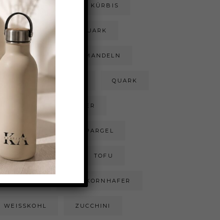
KOKOSRASPELN
KÜRBIS
LACHS
MAGERQUARK
MANDELMILCH
MANDELN
PIZZA
POULET
QUARK
REIS
RHABARBER
SCHOKOLADE
SPARGEL
SÜSSKARTOFFEL
TOFU
TOMATEN
VOLLKORNHAFER
WEISSKOHL
ZUCCHINI