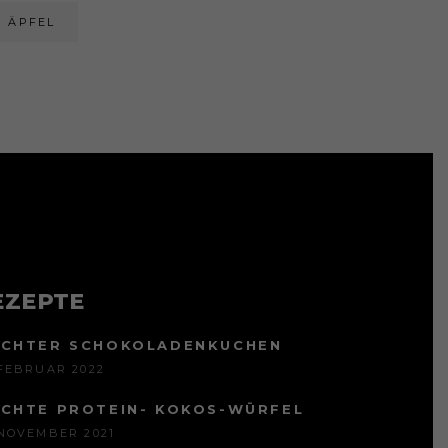
ÄPFEL
EZEPTE
ICHTER SCHOKOLADENKUCHEN
 FEBRUAR 2022
ICHTE PROTEIN- KOKOS-WÜRFEL
 NOVEMBER 2021