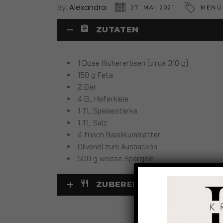
By:
Alexandra
27. MAI 2021
MENÜ
ZUTATEN
1 Dose Kichererbsen (circa 310 g)
150 g Feta
2 Eier
4 EL Haferkleie
1 TL Speisestärke
1 TL Salz
4 frisch Basilikumblätter
Olivenöl zum Ausbacken
500 g weisse Spargeln
ZUBEREITUNG