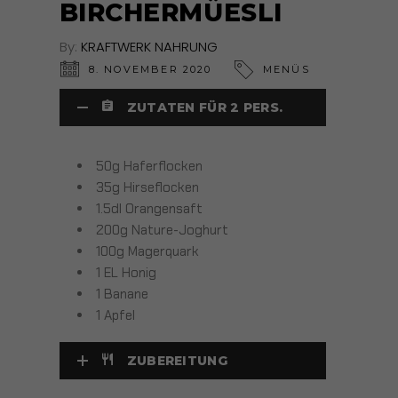
BIRCHERMÜESLI
By:
KRAFTWERK NAHRUNG
8. NOVEMBER 2020
MENÜS
ZUTATEN FÜR 2 PERS.
50g Haferflocken
35g Hirseflocken
1.5dl Orangensaft
200g Nature-Joghurt
100g Magerquark
1 EL Honig
1 Banane
1 Apfel
ZUBEREITUNG