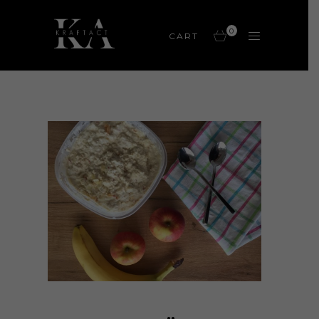
0
CART