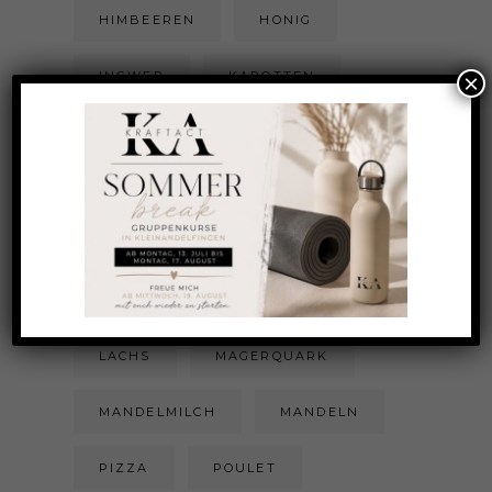
HIMBEEREN
HONIG
INGWER
KAROTTEN
×
KARTOFFEL
KICHERERBSEN
KOKOSFLOCKEN
KOKOSRASPELN
KÜRBIS
LACHS
MAGERQUARK
MANDELMILCH
MANDELN
PIZZA
POULET