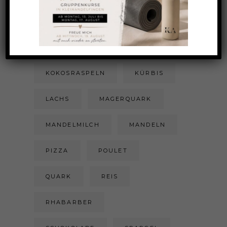
KICHERERBSEN
KOKOSFLOCKEN
KOKOSRASPELN
KÜRBIS
LACHS
MAGERQUARK
MANDELMILCH
MANDELN
PIZZA
POULET
QUARK
REIS
RHABARBER