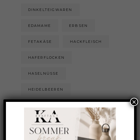
DINKELTEIGWAREN
EDAMAME
ERBSEN
FETAKÄSE
HACKFLEISCH
HAFERFLOCKEN
HASELNÜSSE
HEIDELBEEREN
×
HIMBEEREN
HONIG
INGWER
KAROTTEN
KARTOFFEL