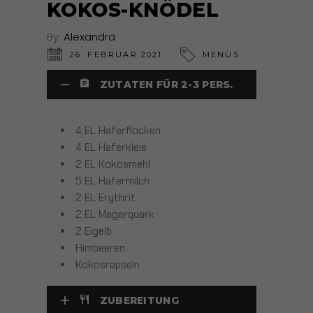
KOKOS-KNÖDEL
By:
Alexandra
26. FEBRUAR 2021
MENÜS
ZUTATEN FÜR 2-3 PERS.
4 EL Haferflocken
4 EL Haferkleie
2 EL Kokosmehl
5 EL Hafermilch
2 EL Erythrit
2 EL Magerquark
2 Eigelb
Himbeeren
Kokosrapseln
ZUBEREITUNG