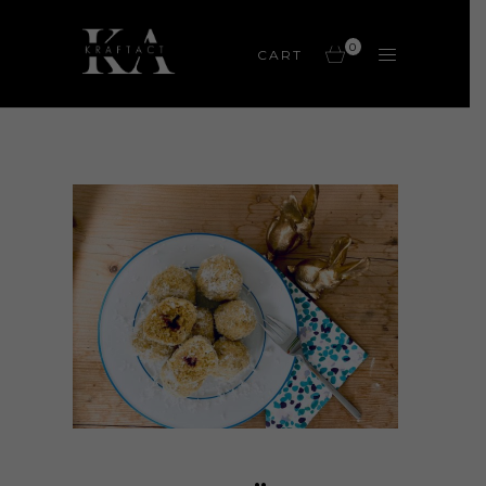
0
CART