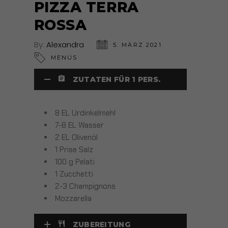
PIZZA TERRA
ROSSA
By:
Alexandra
5. MÄRZ 2021
MENÜS
ZUTATEN FÜR 1 PERS.
8 EL Urdinkelmehl
7-8 EL Wasser
2 EL Olivenöl
1 Prise Salz
100 g Pelati
1 Zucchetti
2-3 Champignons
Mozzarella
ZUBEREITUNG