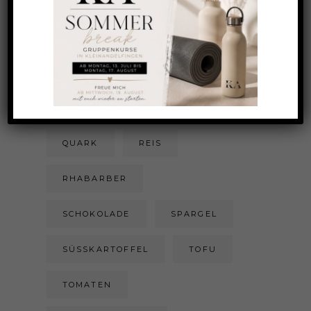
KOKOSRASPELN
KÜRBIS
LACHS
MAGERQUARK
MANDELMILCH
MANDELN
PIZZA
POULET
QUARK
REIS
RHABARBER
SCHOKOLADE
SPARGEL
SÜSSKARTOFFEL
TOFU
TOMATEN