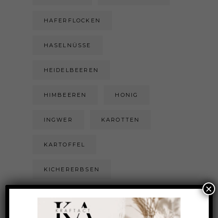
HAFERFLOCKEN
HASELNÜSSE
HEIDELBEEREN
HIMBEEREN
HONIG
INGWER
KAROTTEN
KARTOFFEL
KICHERERBSEN
×
KOKOSFLOCKEN