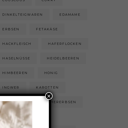
COUSCOUS
CURRY
DINKELTEIGWAREN
EDAMAME
ERBSEN
FETAKÄSE
HACKFLEISCH
HAFERFLOCKEN
HASELNÜSSE
HEIDELBEEREN
HIMBEEREN
HONIG
INGWER
KAROTTEN
×
KARTOFFEL
KICHERERBSEN
KOKOSFLOCKEN