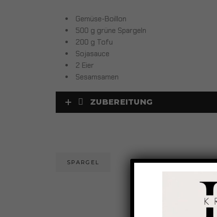
Gemüse-Boillon
500 g grüne Spargeln
200 g Tofu
Sojasauce
2 Eier
Sesamsamen
ZUBEREITUNG
SPARGEL