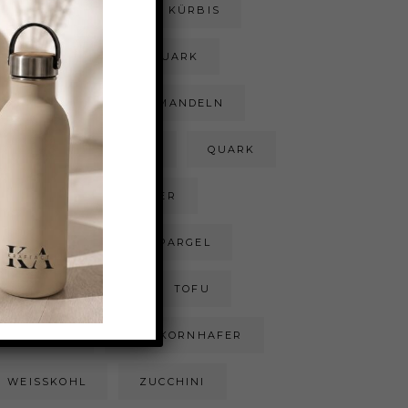
KOKOSRASPELN
KÜRBIS
LACHS
MAGERQUARK
MANDELMILCH
MANDELN
PIZZA
POULET
QUARK
REIS
RHABARBER
SCHOKOLADE
SPARGEL
SÜSSKARTOFFEL
TOFU
TOMATEN
VOLLKORNHAFER
WEISSKOHL
ZUCCHINI