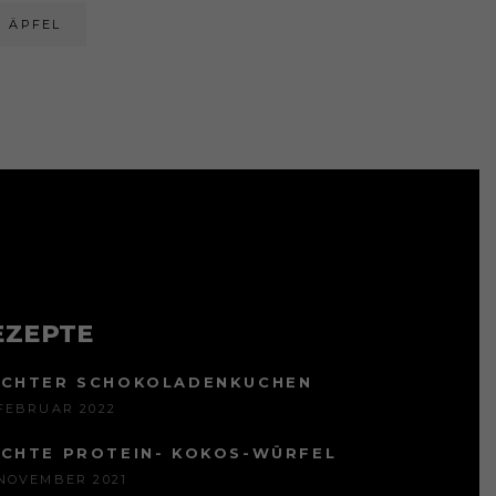
ÄPFEL
EZEPTE
ICHTER SCHOKOLADENKUCHEN
 FEBRUAR 2022
ICHTE PROTEIN- KOKOS-WÜRFEL
 NOVEMBER 2021