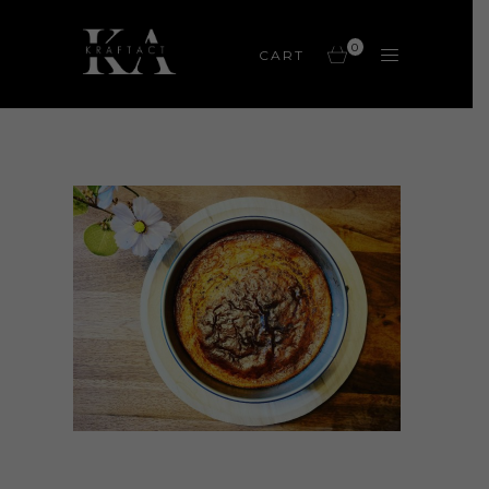
0
CART