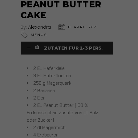
PEANUT BUTTER
CAKE
By:
Alexandra
8. APRIL 2021
MENÜS
ZUTATEN FÜR 2-3 PERS.
2 EL Haferkleie
3 EL Haferflocken
250 g Magerquark
2 Bananen
2 Eier
2 EL Peanut Butter (100 %
Erdnüsse ohne Zusatz von Öl, Salz
oder Zucker)
2 dl Magermilch
4 Erdbeeren