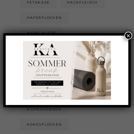
FETAKÄSE
HACKFLEISCH
HAFERFLOCKEN
HASELNÜSSE
×
HEIDELBEEREN
HIMBEEREN
HONIG
INGWER
KAROTTEN
KARTOFFEL
KICHERERBSEN
KOKOSFLOCKEN